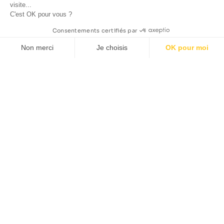
visite...
C'est OK pour vous ?
Consentements certifiés par
Non merci
Je choisis
OK pour moi
Axeptio consent
Plateforme de Gestion du Consentement : Personnalisez vos O
Notre plateforme vous permet d'adapter et de gérer vos paramètr