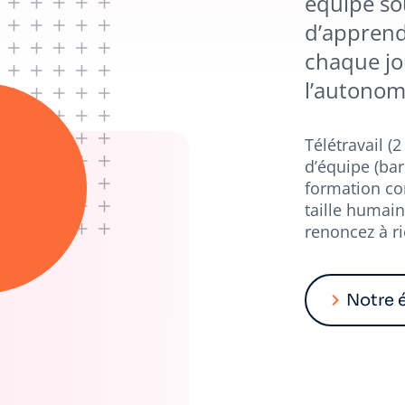
équipe sou
d’apprend
chaque jo
l’autono
Télétravail (
d’équipe (ba
formation co
taille humai
renoncez à ri
Notre 