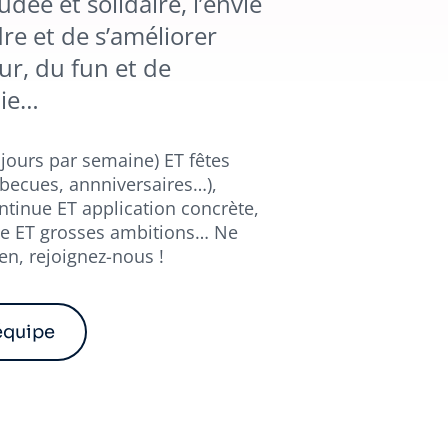
dée et solidaire, l’envie
re et de s’améliorer
ur, du fun et de
mie…
2 jours par semaine) ET fêtes
rbecues, annniversaires…),
ntinue ET application concrète,
ne ET grosses ambitions… Ne
en, rejoignez-nous !
équipe