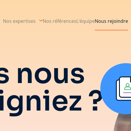
Nos expertises
Nos références
L’équipe
Nous rejoindre
us nous
igniez ?