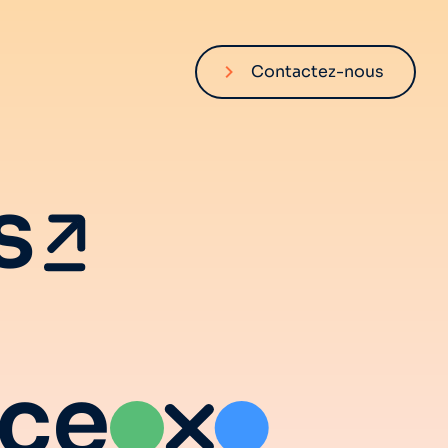
Contactez-nous
s
nce