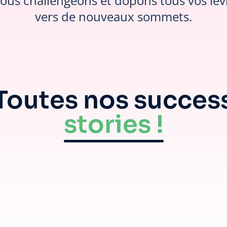
nous challengeons et dopons tous vos le
vers de nouveaux sommets.
Toutes nos succes
stories !