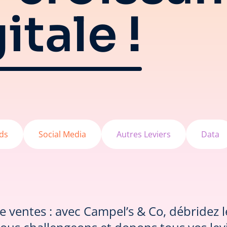
itale !
Ads
Social Media
Autres Leviers
Data
s, de ventes : avec Campel’s & Co, débride