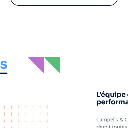
s
L’équipe
performa
Campel’s & Co
réunit toutes