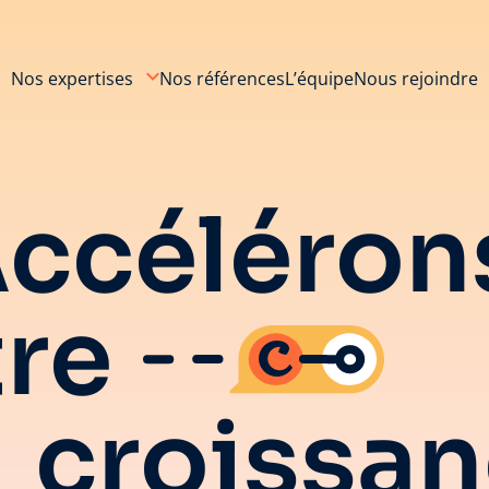
Nos expertises
Nos références
L’équipe
Nous rejoindre
ccéléron
tre
croissa