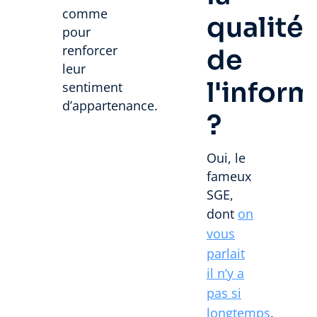
comme
qualité
pour
renforcer
de
leur
l'inform
sentiment
d’appartenance.
?
Oui, le
fameux
SGE,
dont
on
vous
parlait
il n’y a
pas si
longtemps
,