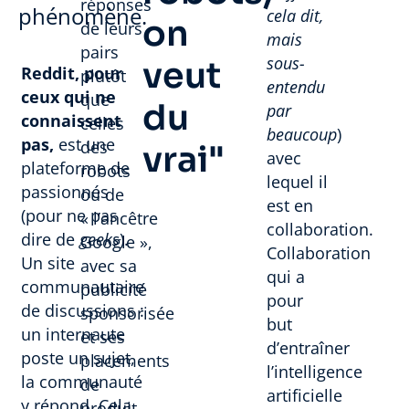
réponses
phénomène.
cela dit,
on
de leurs
mais
pairs
sous-
veut
Reddit, pour
plutôt
entendu
ceux qui ne
que
du
par
connaissent
celles
beaucoup
)
pas,
est une
des
vrai"
avec
plateforme de
robots
lequel il
passionnés
ou de
est en
(pour ne pas
« l’ancêtre
collaboration.
dire de
geeks
).
Google »,
Collaboration
Un site
avec sa
qui a
communautaire
publicité
pour
de discussions :
sponsorisée
but
un internaute
et ses
d’entraîner
poste un sujet,
placements
l’intelligence
la communauté
de
artificielle
y répond. Cela
produit.