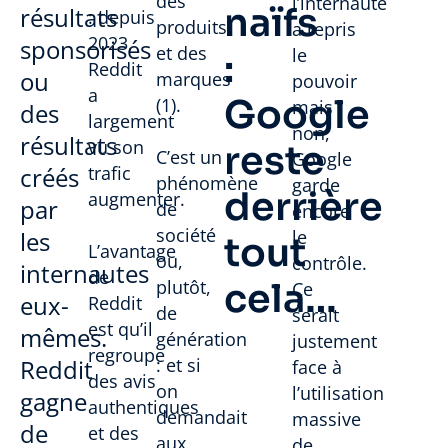
des
l’internaute
naïfs
résultats
: depuis
produits
a repris
2023,
sponsorisés
et des
le
:
Reddit
ou
marques
pouvoir
a
Google
(
1)
.
mais
des
largement
non,
résultats
vu son
reste
C’est un
Google
créés
trafic
phénomène
garde
derrière
augmenter.
par
de
encore
société
les
le
tout
L’avantage
ou,
contrôle.
internautes
de
plutôt,
cela…
Ce
eux-
Reddit
de
serait
est qu’il
mêmes.
génération
justement
regroupe
Reddit
: et si
face à
des avis
on
l’utilisation
gagne
authentiques
demandait
massive
de
et des
aux
de