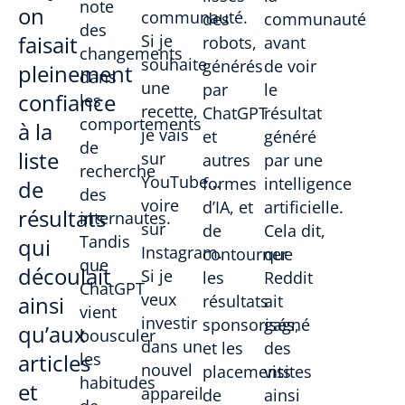
note
on
communauté.
des
communauté
des
faisait
Si je
robots,
avant
changements
souhaite
générés
de voir
pleinement
dans
une
par
le
confiance
les
recette,
ChatGPT
résultat
comportements
à la
je vais
et
généré
de
liste
sur
autres
par une
recherche
YouTube…
formes
intelligence
de
des
voire
d’IA, et
artificielle.
résultats
internautes.
sur
de
Cela dit,
Tandis
qui
Instagram.
contourner
que
que
découlait
Si je
les
Reddit
ChatGPT
veux
ainsi
résultats
ait
vient
investir
sponsorisés,
gagné
qu’aux
bousculer
dans un
et les
des
articles
les
nouvel
placements
visites
habitudes
et
appareil
de
ainsi