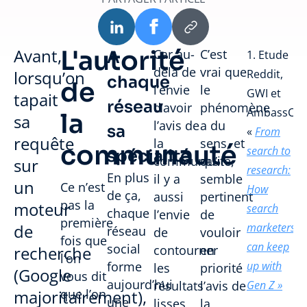
Avant,
L'autorité
Car au-
C’est
A
1. Etude
delà de
vrai que
lorsqu’on
Reddit,
chaque
de
l’envie
le
GWI et
tapait
réseau
d’avoir
phénomène
AmbassCo,
la
sa
l’avis de
a du
sa
«
From
requête
la
sens, et
communauté
search to
spécialité
communauté,
qu’il
sur
research:
En plus
il y a
semble
un
Ce n’est
How
de ça,
aussi
pertinent
pas la
moteur
search
chaque
l’envie
de
première
de
marketers
réseau
de
vouloir
fois que
can keep
social
recherche
contourner
en
l’on
forme
up with
les
priorité
(Google
vous dit
aujourd’hui
résultats
l’avis de
Gen Z »
majoritairement),
que l’on
une
lisses
la