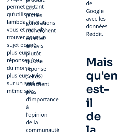
de
permet en tant
Les
Google
qu’utilisateur
jeunes
avec les
lambda, tel que
générations
données
vous et moi, d’y
recherchent
Reddit.
trouver pour un
en effet
sujet donné
un avis
plusieurs
plutôt
Mais
réponses (ou
qu’une
du moins,
réponse
qu'en
plusieurs avis)
; elles
sur un seul et
attachent
est-
même site.
plus
d’importance
il
à
de
l’opinion
de la
la
communauté