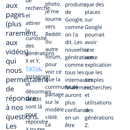
de
aux
photo,
produits
que des
recherche,
je me
de
places
pages
et
tourne
Google,
sur
(plus
attirer
vers
comme
Google
la
rarement,
Reddit
on l’a
pourrait
curiosité,
aux
ou
dit. Les
avoir
des
autre
nouvelles
une
vidéos)
générations
forum,
générations,
autre
qui
X et Y,
pour
comme
explication
TikTok
,
nous
voir ce
tous les
que les
Instagram
permettaient
que la
internautes
simples
et
communauté
de
finalement,
recherches
désormais
partage
auront
et
répondre
Reddit
sur le
plus
utilisations
à nos
sont là
modèle
confiance
des
pour
questions.
ciblé.
en un
générations
répondre
Les
La
être
Z.
à toutes