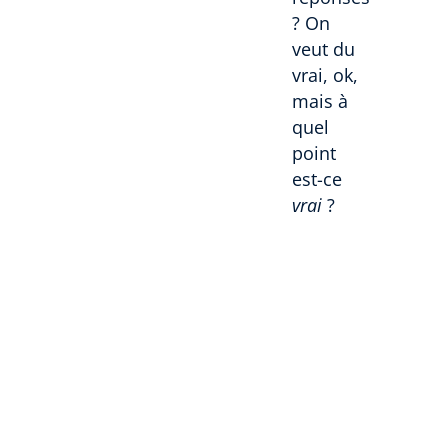
? On
veut du
vrai, ok,
mais à
quel
point
est-ce
vrai
?