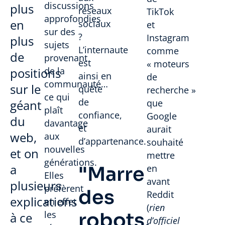
discussions
plus
réseaux
TikTok
approfondies
en
sociaux
et
sur des
?
Instagram
plus
sujets
L’internaute
comme
de
provenant
est
« moteurs
positions
de la
ainsi en
de
communauté…
sur le
quête
recherche »
ce qui
de
géant
que
plaît
confiance,
Google
du
davantage
et
aurait
web,
aux
d’appartenance.
souhaité
nouvelles
et on
mettre
générations.
a
"Marre
en
Elles
avant
plusieurs
préfèrent
des
Reddit
explications
en effet
(
rien
les
robots,
à ce
d’officiel