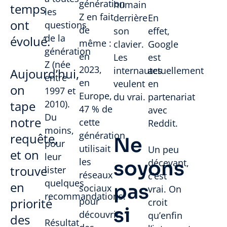
génération
humain
temps
les
Z en fait
derrière
En
ont
questions
de
son
effet,
de la
évolué.
même :
clavier.
Google
génération
en
Les
est
Z (née
2023,
internautes
actuellement
Aujourd’hui,
entre
en
veulent
en
on
1997 et
Europe,
du vrai.
partenariat
tape
2010).
47 % de
avec
Du
notre
cette
Reddit.
moins,
génération
requête,
Ne
pour
utilisait
Un peu
et on
leur
les
soyons
décevant,
trouve
lister
réseaux
c’est
quelques
en
pas
sociaux
vrai. On
recommandations.
priorité
pour
croit
si
découvrir
qu’enfin
des
Résultat