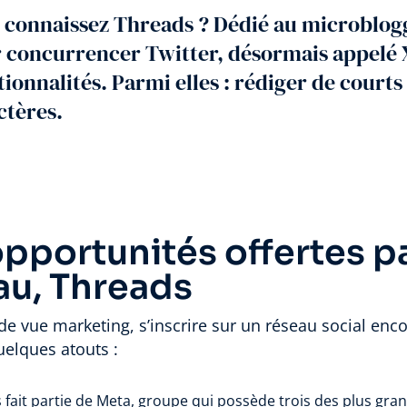
 connaissez Threads ? Dédié au microblogg
 concurrencer Twitter, désormais appelé X, 
tionnalités. Parmi elles : rédiger de court
ctères.
opportunités offertes pa
au, Threads
de vue marketing, s’inscrire sur un réseau social encor
uelques atouts :
 fait partie de Meta, groupe qui possède trois des plus gra