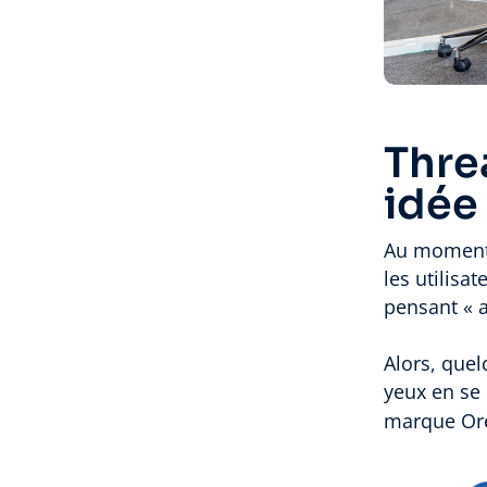
Thre
idée
Au moment 
les utilisa
pensant « a
Alors, que
yeux en s
marque Ore