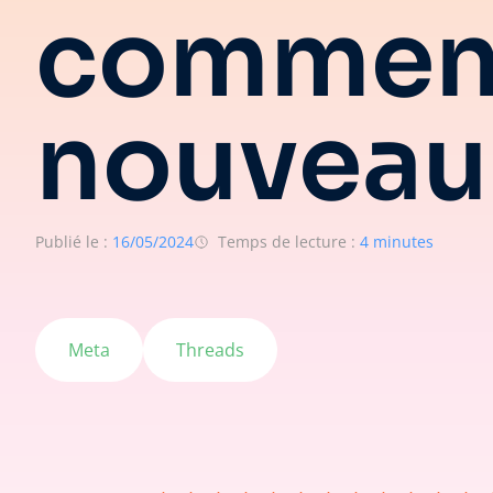
comment
nouveau 
Publié le :
16/05/2024
Temps de lecture :
4 minutes
Meta
Threads