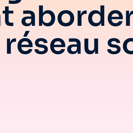
 aborder
réseau so