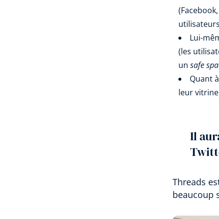
(Facebook,
utilisateur
Lui-mêm
(les utilis
un
safe spa
Quant à
leur vitrin
Il au
Twitt
Threads es
beaucoup s