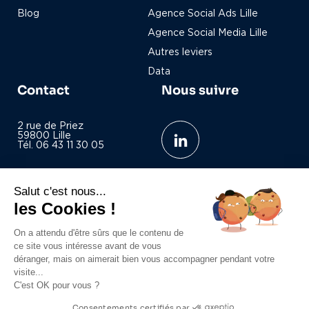
Blog
Agence Social Ads Lille
Agence Social Media Lille
Autres leviers
Data
Contact
Nous suivre
2 rue de Priez
59800 Lille
Tél. 06 43 11 30 05
contact@campels-co.com
Salut c'est nous...
les Cookies !
On a attendu d'être sûrs que le contenu de
ce site vous intéresse avant de vous
Mentions légales
déranger, mais on aimerait bien vous accompagner pendant votre
visite...
Politique de confidentialité
C'est OK pour vous ?
Politique de cookies
Consentements certifiés par